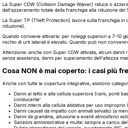
La Super CDW (Collision Damage Waiver) riduce o azzera la
dall'azzeramento totale della franchigia alla riduzione de
La Super TP (Theft Protection) lavora sulla franchigia in 
riduzione).
Quando conviene attivarle: per noleggi superiori a 7-10 gi
rischio di urti laterali è elevato. Quando può non convenire
Attenzione: anche con Super CDW attivata, alcuni danni res
senza assistenza, danni per superamento dell'altezza massim
Cosa NON è mai coperto: i casi più fr
Anche con tutte le coperture integrative, esistono categor
Danni al tetto e alla cellula superiore (rami, ponti bas
conducente'
Danni interni alla cellula abitativa per uso impropri
Danni causati da impatto con animali selvatici (a men
Danni da grandine, alluvione e eventi atmosferici est
Sanzioni amministrative e multe: sempre a carico de