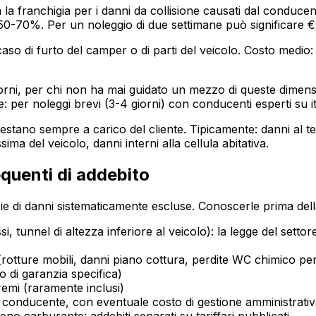
 franchigia per i danni da collisione causati dal conducen
l 50-70%. Per un noleggio di due settimane può significare €
caso di furto del camper o di parti del veicolo. Costo medi
orni, per chi non ha mai guidato un mezzo di queste dimensio
: per noleggi brevi (3-4 giorni) con conducenti esperti su it
tano sempre a carico del cliente. Tipicamente: danni al tet
a del veicolo, danni interni alla cellula abitativa.
equenti di addebito
ie di danni sistematicamente escluse. Conoscerle prima dell
si, tunnel di altezza inferiore al veicolo): la legge del setto
o (rotture mobili, danni piano cottura, perdite WC chimico p
o di garanzia specifica)
remi (raramente inclusi)
l conducente, con eventuale costo di gestione amministrativ