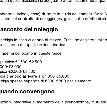
 Europea questi massimali si adeguano automaticamente a qua
(persone, veicoli, cose) durante la guida del camper. Cosa NO
zione del contratto di noleggio (es. guida sotto effetto di a
nascosto del noleggio
anchigia in caso di danno al mezzo. Tutti i noleggiatori itali
e il danno è coperto in linea teorica.
amper si collocano in queste fasce:
gia tipica €1.500-€2.500
2.000-€3.000
tipica €2.500-€3.500
igia che può arrivare a €4.000-€5.000
anchigia spesso separata di €300-€800 per elemento
 quando convengono
no opzioni integrative al momento della prenotazione, mutuate