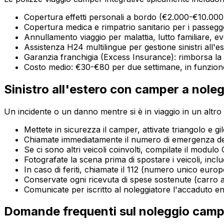
Copertura effetti personali a bordo (€2.000-€10.000
Copertura medica e rimpatrio sanitario per i passegg
Annullamento viaggio per malattia, lutto familiare, ev
Assistenza H24 multilingue per gestione sinistri all'e
Garanzia franchigia (Excess Insurance): rimborsa la 
Costo medio: €30-€80 per due settimane, in funzion
Sinistro all'estero con camper a noleg
Un incidente o un danno mentre si è in viaggio in un altr
Mettete in sicurezza il camper, attivate triangolo e gil
Chiamate immediatamente il numero di emergenza del 
Se ci sono altri veicoli coinvolti, compilate il modu
Fotografate la scena prima di spostare i veicoli, inc
In caso di feriti, chiamate il 112 (numero unico europ
Conservate ogni ricevuta di spese sostenute (carro a
Comunicate per iscritto al noleggiatore l'accaduto ent
Domande frequenti sul noleggio camp