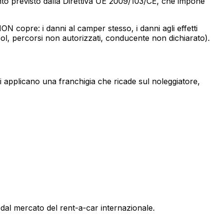
nto previsto dalla Direttiva UE 2009/103/CE, che impone
N copre: i danni al camper stesso, i danni agli effetti
lcol, percorsi non autorizzati, conducente non dichiarato).
ani applicano una franchigia che ricade sul noleggiatore,
 dal mercato del rent-a-car internazionale.