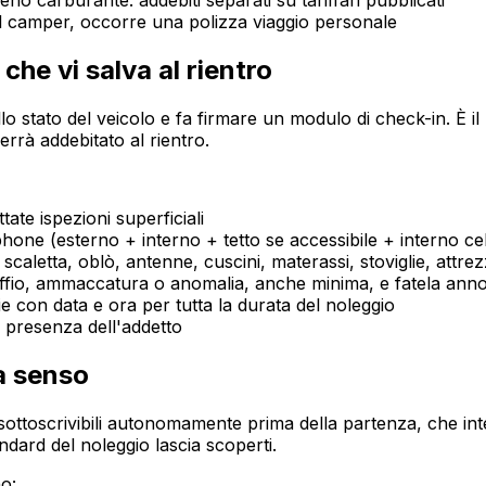
no carburante: addebiti separati su tariffari pubblicati
del camper, occorre una polizza viaggio personale
che vi salva al rientro
llo stato del veicolo e fa firmare un modulo di check-in. È i
rà addebitato al rientro.
ate ispezioni superficiali
phone (esterno + interno + tetto se accessibile + interno cel
, scaletta, oblò, antenne, cuscini, materassi, stoviglie, att
ffio, ammaccatura o anomalia, anche minima, e fatela anno
e con data e ora per tutta la durata del noleggio
n presenza dell'addetto
a senso
 sottoscrivibili autonomamente prima della partenza, che in
ndard del noleggio lascia scoperti.
o: