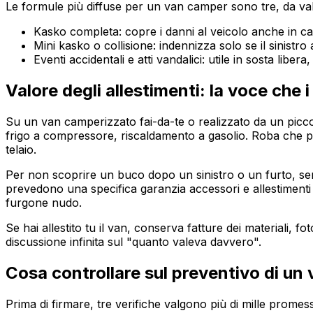
Le formule più diffuse per un van camper sono tre, da val
Kasko completa: copre i danni al veicolo anche in cas
Mini kasko o collisione: indennizza solo se il sinistr
Eventi accidentali e atti vandalici: utile in sosta libe
Valore degli allestimenti: la voce che
Su un van camperizzato fai-da-te o realizzato da un piccolo
frigo a compressore, riscaldamento a gasolio. Roba che pu
telaio.
Per non scoprire un buco dopo un sinistro o un furto, serve
prevedono una specifica garanzia accessori e allestimenti c
furgone nudo.
Se hai allestito tu il van, conserva fatture dei materiali, 
discussione infinita sul "quanto valeva davvero".
Cosa controllare sul preventivo di un
Prima di firmare, tre verifiche valgono più di mille prome