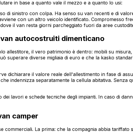
utare in base a quanto vale il mezzo e a quanto lo usi:
o di sinistro con colpa. Ha senso su van recenti e di valore
o avviene con un altro veicolo identificato. Compromesso fre
ra, dove il van resta giorni parcheggiato fuori da aree custodit
 i van autocostruiti dimenticano
 allestitore, il vero patrimonio è dentro: mobili su misura, 
ò superare diverse migliaia di euro e che la kasko standar
 dichiarare il valore reale dell'allestimento in fase di ass
he indennizza separatamente la cellula abitativa. Senza quell
foto dei lavori e schede tecniche degli impianti. In caso di d
 van camper
sse commerciali. La prima: che la compagnia abbia tariffato 