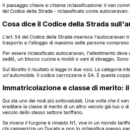
Il passaggio chiave si chiama riclassificazione: il van comme
del Codice della Strada - riclassificato come autocaravan
Cosa dice il Codice della Strada sull'
L'art. 54 del Codice della Strada inserisce l'autocaravan 
trasporto e l'alloggio di massimo sette persone compreso 
Per essere riclassificato autocaravan, l'allestimento deve c
sedili), un blocco cucina e mobili o vani di stivaggio. Sono
Sul libretto il risultato si legge in due voci. La categori
un'automobile. Il codice carrozzeria è SA. È questa coppi
Immatricolazione e classe di merito: i
Qui sta uno dei nodi più sottovalutati. Una volta che il v
ereditare la classe di merito di un altro veicolo già tuo o
veicolo dello stesso settore tariffario.
Se invece il furgone è rimasto N1, vive in un mondo tariffar
chi camperizza un Ducato e non lo riclassifica spesso pag