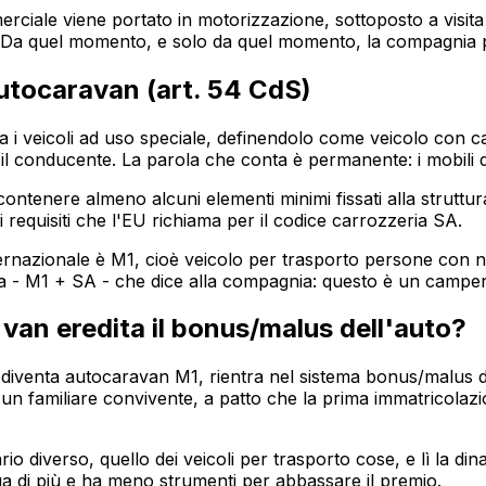
rciale viene portato in motorizzazione, sottoposto a visita e p
. Da quel momento, e solo da quel momento, la compagnia pu
autocaravan (art. 54 CdS)
tra i veicoli ad uso speciale, definendolo come veicolo con 
il conducente. La parola che conta è permanente: i mobili d
ontenere almeno alcuni elementi minimi fissati alla struttura
 i requisiti che l'EU richiama per il codice carrozzeria SA.
a internazionale è M1, cioè veicolo per trasporto persone con
a - M1 + SA - che dice alla compagnia: questo è un camper, 
l van eredita il bonus/malus dell'auto?
an diventa autocaravan M1, rientra nel sistema bonus/malus d
 di un familiare convivente, a patto che la prima immatricol
io diverso, quello dei veicoli per trasporto cose, e lì la din
a di più e ha meno strumenti per abbassare il premio.