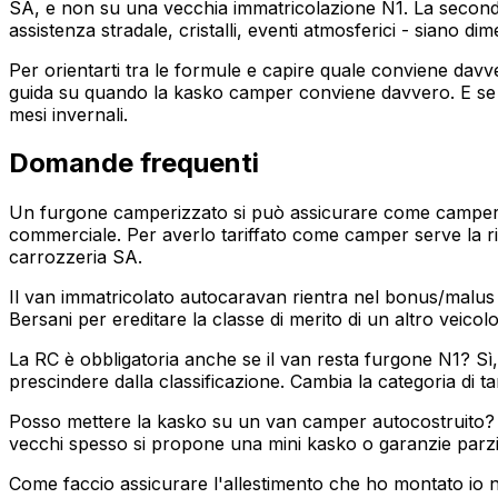
SA, e non su una vecchia immatricolazione N1. La seconda: 
assistenza stradale, cristalli, eventi atmosferici - siano
Per orientarti tra le formule e capire quale conviene dav
guida su quando la kasko camper conviene davvero. E se il
mesi invernali.
Domande frequenti
Un furgone camperizzato si può assicurare come camper se
commerciale. Per averlo tariffato come camper serve la ri
carrozzeria SA.
Il van immatricolato autocaravan rientra nel bonus/malus 
Bersani per ereditare la classe di merito di un altro veicolo
La RC è obbligatoria anche se il van resta furgone N1? Sì
prescindere dalla classificazione. Cambia la categoria di tar
Posso mettere la kasko su un van camper autocostruito? In
vecchi spesso si propone una mini kasko o garanzie parzi
Come faccio assicurare l'allestimento che ho montato io nel