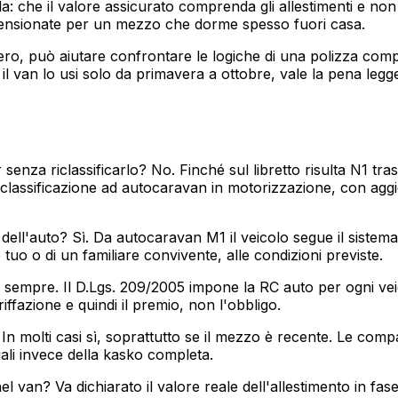
che il valore assicurato comprenda gli allestimenti e non so
 dimensionate per un mezzo che dorme spesso fuori casa.
vero, può aiutare confrontare le logiche di una polizza com
 van lo usi solo da primavera a ottobre, vale la pena legg
nza riclassificarlo? No. Finché sul libretto risulta N1 tr
classificazione ad autocaravan in motorizzazione, con aggi
dell'auto? Sì. Da autocaravan M1 il veicolo segue il sistem
 tuo o di un familiare convivente, alle condizioni previste.
, sempre. Il D.Lgs. 209/2005 impone la RC auto per ogni vei
iffazione e quindi il premio, non l'obbligo.
 molti casi sì, soprattutto se il mezzo è recente. Le compa
ali invece della kasko completa.
 van? Va dichiarato il valore reale dell'allestimento in fas