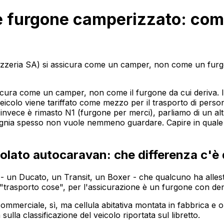
 furgone camperizzato: come
ozzeria SA) si assicura come un camper, non come un furg
a come un camper, non come il furgone da cui deriva. Il pu
veicolo viene tariffato come mezzo per il trasporto di pers
Se invece è rimasto N1 (furgone per merci), parliamo di un 
agnia spesso non vuole nemmeno guardare. Capire in quale de
olato autocaravan: che differenza c'è
n Ducato, un Transit, un Boxer - che qualcuno ha allestito
 "trasporto cose", per l'assicurazione è un furgone con dent
ommerciale, sì, ma cellula abitativa montata in fabbrica e o
 sulla classificazione del veicolo riportata sul libretto.