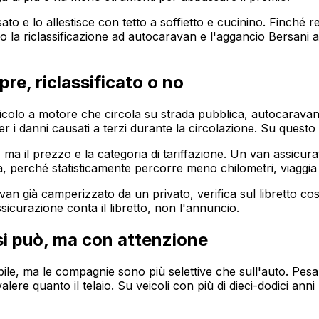
e lo allestisce con tetto a soffietto e cucinino. Finché re
 la riclassificazione ad autocaravan e l'aggancio Bersani a
pre, riclassificato o no
veicolo a motore che circola su strada pubblica, autocaravan
r i danni causati a terzi durante la circolazione. Su questo
, ma il prezzo e la categoria di tariffazione. Un van assic
 perché statisticamente percorre meno chilometri, viaggia in
van già camperizzato da un privato, verifica sul libretto cos
icurazione conta il libretto, non l'annuncio.
 si può, ma con attenzione
e, ma le compagnie sono più selettive che sull'auto. Pesano
lere quanto il telaio. Su veicoli con più di dieci-dodici anni